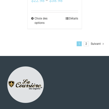
$
22.98
$
38.98
–
Choix des
Détails
options
1
2
Suivant