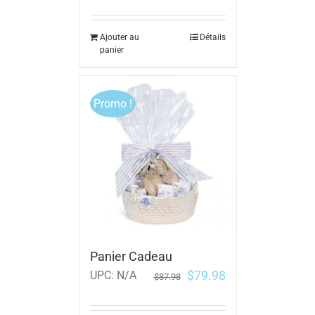
Ajouter au
Détails
panier
Promo !
Panier Cadeau
$
79.98
UPC:
N/A
$
87.98