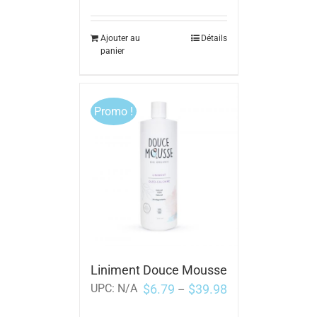
Ajouter au
Détails
panier
Promo !
Liniment Douce Mousse
$
6.79
$
39.98
UPC:
N/A
–