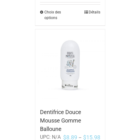
Choix des
Détails
options
Dentifrice Douce
Mousse Gomme
Balloune
$
8.89
$
15.98
UPC:
N/A
–