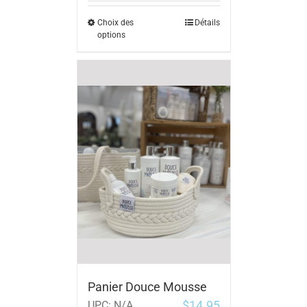
Choix des
Détails
options
Panier Douce Mousse
$
14.95
UPC:
N/A