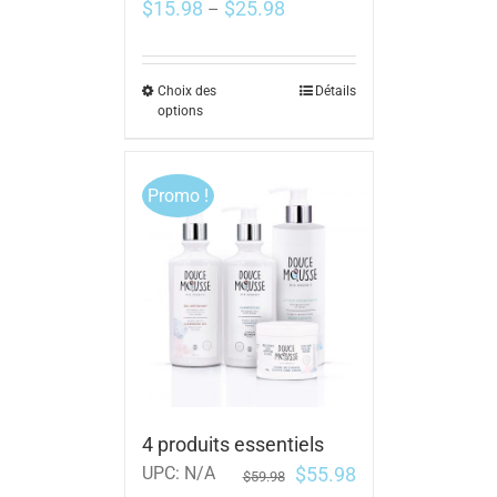
$
15.98
$
25.98
–
Choix des
Détails
options
Promo !
4 produits essentiels
$
55.98
UPC:
N/A
$
59.98