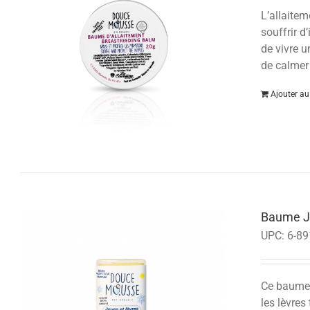
L’allaitem
souffrir d
de vivre u
de calmer
Ajouter au
Baume Jo
UPC:
6-89
Ce baume h
les lèvres