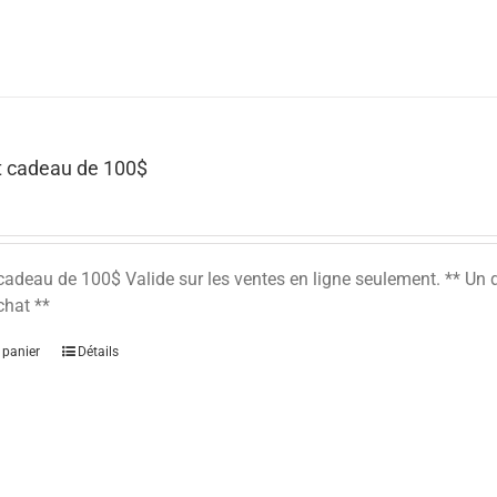
at cadeau de 100$
 cadeau de 100$ Valide sur les ventes en ligne seulement. ** U
chat **
 panier
Détails