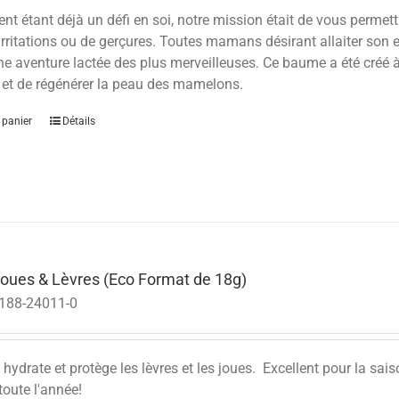
ent étant déjà un défi en soi, notre mission était de vous permet
’irritations ou de gerçures. Toutes mamans désirant allaiter son 
ne aventure lactée des plus merveilleuses. Ce baume a été créé à p
 et de régénérer la peau des mamelons.
 panier
Détails
ues & Lèvres (Eco Format de 18g)
188-24011-0
ydrate et protège les lèvres et les joues. Excellent pour la sais
 toute l'année!