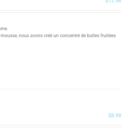
$
12.98
mme.
 mousse, nous avons créé un concentré de bulles fruitées
$
8.98