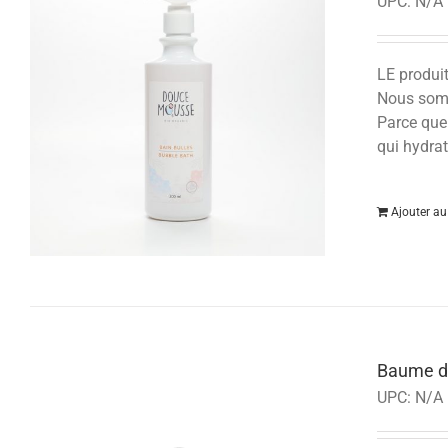
UPC:
N/A
LE produi
Nous somm
Parce que
qui hydrat
Ajouter au
Baume d’
UPC:
N/A