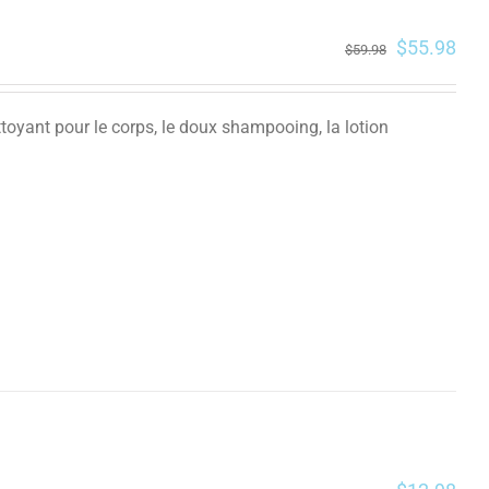
$
55.98
$
59.98
oyant pour le corps, le doux shampooing, la lotion